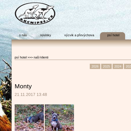
o nás
novinky
výcvik a převýchova
psí hotel
psí hotel >>> naši klienti
2026
2025
2024
202
Monty
21.11.2017 13:48